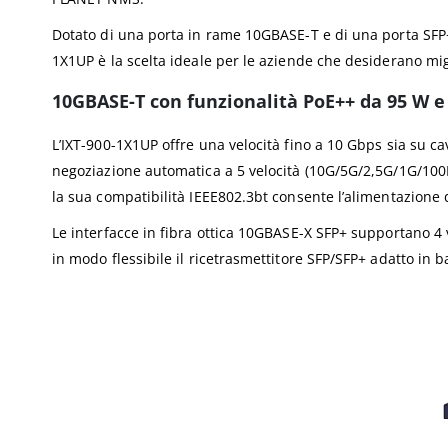
Dotato di una porta in rame 10GBASE-T e di una porta SFP+ 
1X1UP è la scelta ideale per le aziende che desiderano migli
10GBASE-T con funzionalità PoE++ da 95 W 
L’IXT-900-1X1UP offre una velocità fino a 10 Gbps sia su cav
negoziazione automatica a 5 velocità (10G/5G/2,5G/1G/100M)
la sua compatibilità IEEE802.3bt consente l’alimentazione d
Le interfacce in fibra ottica 10GBASE-X SFP+ supportano 4
in modo flessibile il ricetrasmettitore SFP/SFP+ adatto in 