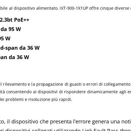
abile al dispositivo alimentato, IXT-900-1X1UP offre cinque diverse 
2.3bt PoE++
 da 95 W
95 W
nd-span da 36 W
pan da 36 W
a il rilevamento e la propagazione di guasti o errori di collegament
tività consentendo ai dispositivi di rispondere dinamicamente agli e
ei problemi e risoluzione più rapidi.
, il dispositivo che presenta l’errore genera una noti
ri dispositivi collegati utilizzando Link Fault Pass-thr