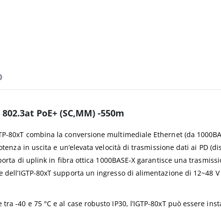
D
 802.3at PoE+ (SC,MM) -550m
IGTP-80xT combina la conversione multimediale Ethernet (da 1000B
tenza in uscita e un’elevata velocità di trasmissione dati ai PD (dis
 porta di uplink in fibra ottica 1000BASE-X garantisce una trasmissi
ne dell’IGTP-80xT supporta un ingresso di alimentazione di 12~48 
a -40 e 75 °C e al case robusto IP30, l’IGTP-80xT può essere installa