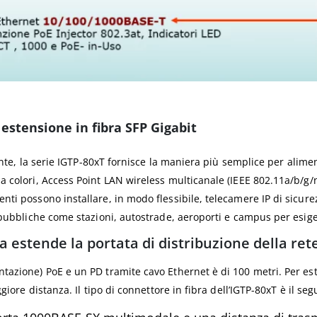
 estensione in fibra SFP Gigabit
rrente, la serie IGTP-80xT fornisce la maniera più semplice per ali
 colori, Access Point LAN wireless multicanale (IEEE 802.11a/b/g/n/
ti possono installare, in modo flessibile, telecamere IP di sicurez
 pubbliche come stazioni, autostrade, aeroporti e campus per esige
a estende la portata di distribuzione della ret
azione) PoE e un PD tramite cavo Ethernet è di 100 metri. Per este
iore distanza. Il tipo di connettore in fibra dell’IGTP-80xT è il seg