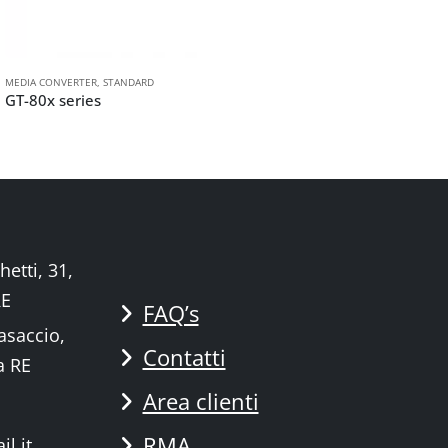
MEDIA CONVERTER
,
STANDARD
ME
GT-80x series
G
hetti, 31,
RE
FAQ’s
asaccio,
Contatti
a RE
Area clienti
RMA
l.it