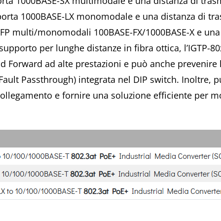
orta 1000BASE-SX multimodale e una distanza di trasm
porta 1000BASE-LX monomodale e una distanza di tra
SFP multi/monomodali 100BASE-FX/1000BASE-X e una d
 supporto per lunghe distanze in fibra ottica, l’IGTP-
 Forward ad alte prestazioni e può anche prevenire la 
k Fault Passthrough) integrata nel DIP switch. Inoltre
collegamento e fornire una soluzione efficiente per m