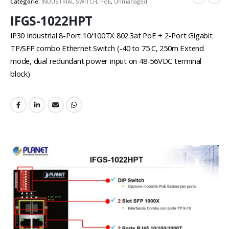
Categorie:
INDUSTRIAL SWITCH
,
PoE
,
Unmanaged
IFGS-1022HPT
IP30 Industrial 8-Port 10/100TX 802.3at PoE + 2-Port Gigabit
TP/SFP combo Ethernet Switch (-40 to 75 C, 250m Extend
mode, dual redundant power input on 48-56VDC terminal
block)