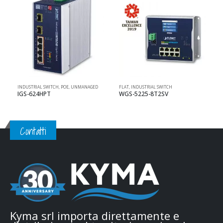
INDUSTRIAL SWITCH
,
POE
,
UNMANAGED
FLAT
,
INDUSTRIAL SWITCH
I
IGS-624HPT
WGS-5225-8T2SV
Contatti
Kyma srl importa direttamente e