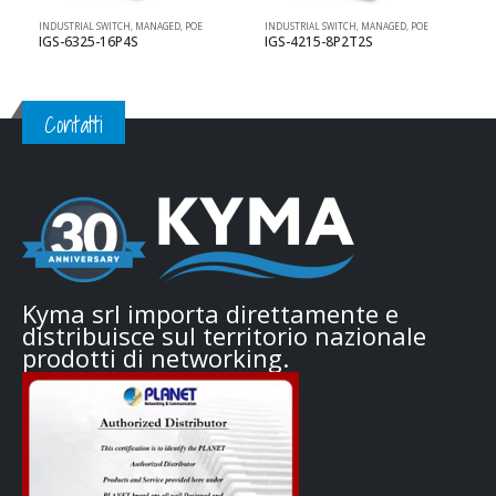
INDUSTRIAL SWITCH
,
MANAGED
,
POE
INDUSTRIAL SWITCH
,
MANAGED
,
POE
I
IGS-6325-16P4S
IGS-4215-8P2T2S
Contatti
Kyma srl importa direttamente e
distribuisce sul territorio nazionale
prodotti di networking.