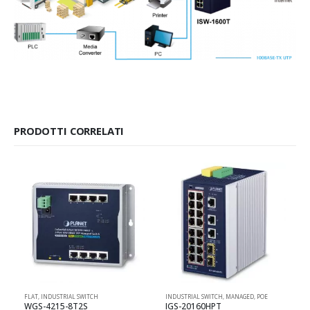
PRODOTTI CORRELATI
FLAT
,
INDUSTRIAL SWITCH
INDUSTRIAL SWITCH
,
MANAGED
,
POE
I
WGS-4215-8T2S
IGS-20160HPT