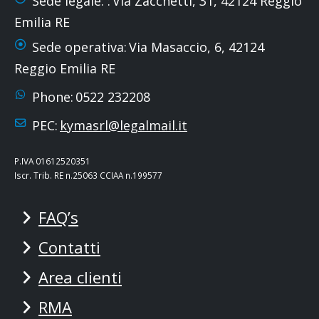
Sede legale: :
Via Zacchetti, 31, 42124 Reggio
Emilia RE
Sede operativa:
Via Masaccio, 6, 42124
Reggio Emilia RE
Phone:
0522 232208
PEC:
kymasrl@legalmail.it
P.IVA 01612520351
Iscr. Trib. RE n.25063 CCIAA n.199577
FAQ’s
Contatti
Area clienti
RMA