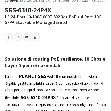
Categorie:
L3 & L2+
,
LAN SWITCH
,
PoE
,
Prodotti PLANET
,
Switch Managed
SGS-6310-24P4X
L3 24-Port 10/100/1000T 802.3at PoE + 4-Port 10G
SFP+ Stackable Managed Switch
Soluzione di routing PoE resiliente, 10 Gbps e
Layer 3 per reti aziendali
PLANET SGS-6310
La serie
è un nuovissimo switch
Gigabit gestito impilabile Layer 3 con capacità di uplink da 10
Gbps per vari tipi di applicazioni di rete e implementazione
SGS-6310-24P4X
flessibile.
è dotato di 24 porte
10/100/1000BASE-T RJ45 802.3at PoE+ con budget PoE fino a