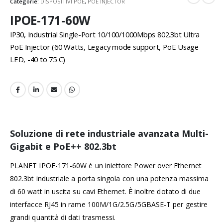
Categorie:
DISPOSITIVI POE
,
POE INJECTOR
IPOE-171-60W
IP30, Industrial Single-Port 10/100/1000Mbps 802.3bt Ultra
PoE Injector (60 Watts, Legacy mode support, PoE Usage
LED, -40 to 75 C)
Soluzione di rete industriale avanzata Multi-
Gigabit e PoE++ 802.3bt
PLANET IPOE-171-60W è un iniettore Power over Ethernet
802.3bt industriale a porta singola con una potenza massima
di 60 watt in uscita su cavi Ethernet. È inoltre dotato di due
interfacce RJ45 in rame 100M/1G/2.5G/5GBASE-T per gestire
grandi quantità di dati trasmessi.