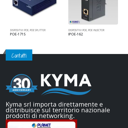
DISPOSITIVI POE
,
POE SPLITTER
DISPOSITIVI POE
,
POE INJECTOR
D
POE-171S
IPOE-162
Contatti
Kyma srl importa direttamente e
distribuisce sul territorio nazionale
prodotti di networking.