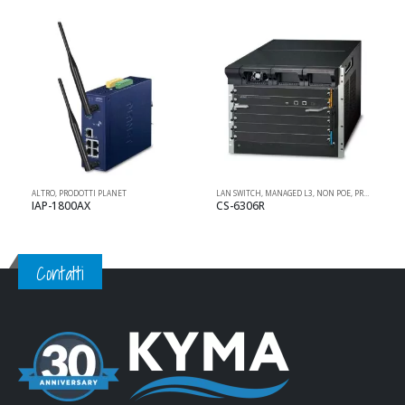
ALTRO
,
PRODOTTI PLANET
LAN SWITCH
,
MANAGED L3
,
NON POE
,
PRODOTTI PLANET
L
IAP-1800AX
CS-6306R
Contatti