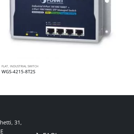
FLAT
,
INDUSTRIAL SWITCH
IN
WGS-4215-8T2S
I
hetti, 31,
RE