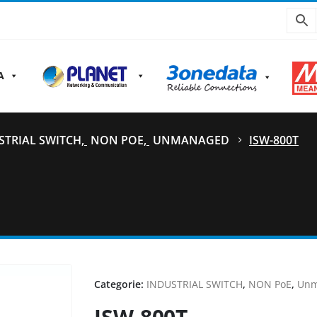
A
STRIAL SWITCH
,
NON POE
,
UNMANAGED
ISW-800T
Categorie:
INDUSTRIAL SWITCH
,
NON PoE
,
Unm
ISW-800T