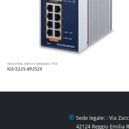
INDUSTRIAL SWITCH
,
MANAGED
,
POE
IGS-5225-8P2S2X
Sede legale: :
Via Zacc
42124 Reggio Emilia 