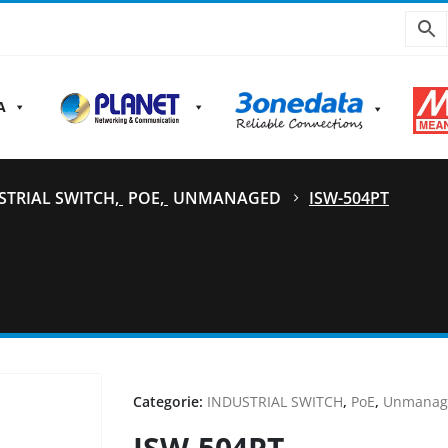
A
STRIAL SWITCH
,
POE
,
UNMANAGED
ISW-504PT
Categorie:
INDUSTRIAL SWITCH
,
PoE
,
Unmanag
ISW-504PT