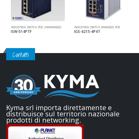
INDUSTRIAL SWITCH
,
POE
,
UNMANAGED
INDUSTRIAL SWITCH
,
MANAGED
,
POE
I
ISW-514PTF
IGS-4215-4P4T
Contatti
Kyma srl importa direttamente e
distribuisce sul territorio nazionale
prodotti di networking.