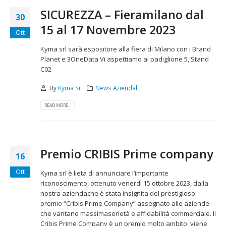
SICUREZZA – Fieramilano dal
30
15 al 17 Novembre 2023
Ott
Kyma srl sarà espositore alla fiera di Milano con i Brand
Planet e 3OneData
Vi aspettiamo al padiglione 5, Stand
C02
By
Kyma Srl
News Aziendali
READ MORE...
Premio CRIBIS Prime company
16
Ott
Kyma srl è lieta di annunciare l’importante
riconoscimento, ottenuto venerdì 15 ottobre 2023, dalla
nostra aziendache è stata insignita del prestigioso
premio “Cribis Prime Company” assegnato alle aziende
che vantano massimaserietà e affidabilità commerciale. Il
Cribis Prime Company è un premio molto ambito; viene