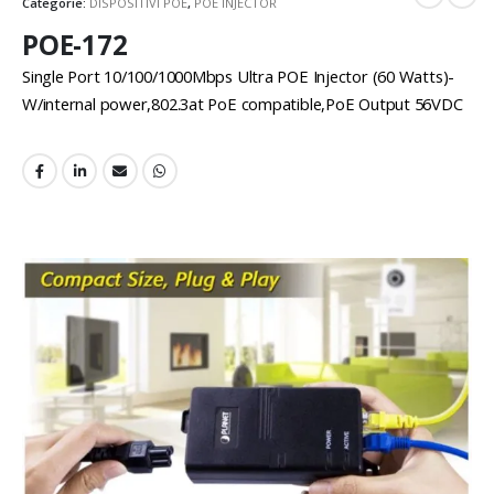
Categorie:
DISPOSITIVI POE
,
POE INJECTOR
POE-172
Single Port 10/100/1000Mbps Ultra POE Injector (60 Watts)-
W/internal power,802.3at PoE compatible,PoE Output 56VDC