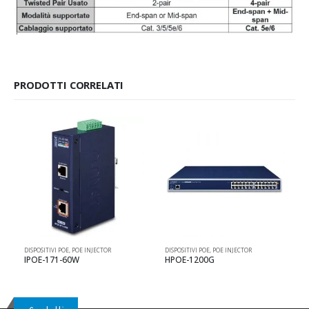
PRODOTTI CORRELATI
DISPOSITIVI POE
,
POE INJECTOR
DISPOSITIVI POE
,
POE INJECTOR
D
IPOE-171-60W
HPOE-1200G