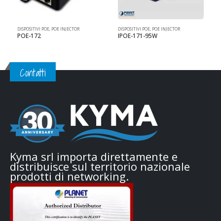
DISPOSITIVI POE
,
POE INJECTOR
DISPOSITIVI POE
,
POE INJECTOR
D
POE-172
IPOE-171-95W
Contatti
Kyma srl importa direttamente e
distribuisce sul territorio nazionale
prodotti di networking.